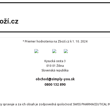
oží.cz
* Priemer hodnotenia na Zboží.cz k 1. 10. 2024
Kysucká cesta 3
010 01 Žilina
Slovenská republika
obchod@simply-you.sk
0800 132 890
nky spravuje a za ich obsah je zodpovedná spoločnosť SWISS PHARMACEUTICAL