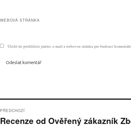
WEBOVÁ STRÁNKA
Uložit do prohlížeče jméno, e-mail a webovou stránku pro budoucí komentáře
Navigace
pro
PŘEDCHOZÍ
Předchozí
Recenze od Ověřený zákazník Zb
příspěvek
příspěvek: