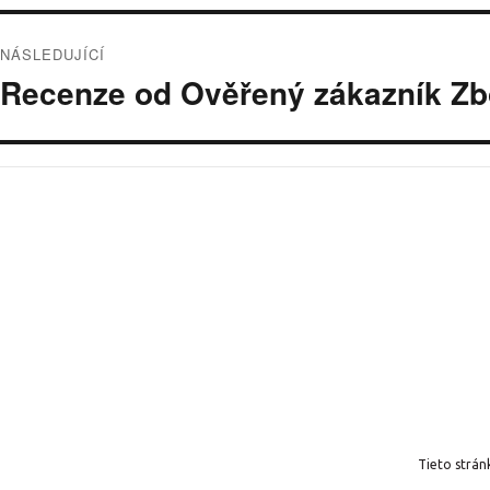
NÁSLEDUJÍCÍ
Následující
Recenze od Ověřený zákazník Zb
příspěvek:
Tieto strá
Používáme WordPress (v češtině).