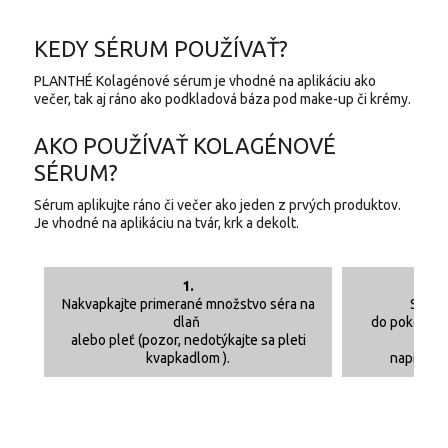
KEDY SÉRUM POUŽÍVAŤ?
PLANTHÉ Kolagénové sérum je vhodné na aplikáciu ako
večer, tak aj ráno ako podkladová báza pod make-up či krémy.
AKO POUŽÍVAŤ KOLAGÉNOVÉ
SÉRUM?
Sérum aplikujte ráno či večer ako jeden z prvých produktov.
Je vhodné na aplikáciu na tvár, krk a dekolt.
1.
Nakvapkajte primerané množstvo séra na
Sérum
dlaň
do pokožky.
alebo pleť (pozor, nedotýkajte sa pleti
po
kvapkadlom ).
napr. fac