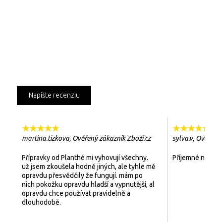
Napíšte recenziu
★
★
★
★
★
★
★
★
★
★
martina.tizkova, Ověřený zákazník Zboží.cz
sylva.v, Ověřený
Přípravky od Planthé mi vyhovují všechny.
Příjemné na použ
už jsem zkoušela hodně jiných, ale tyhle mě
opravdu přesvědčily že fungují. mám po
nich pokožku opravdu hladší a vypnutější, al
opravdu chce používat pravidelně a
dlouhodobě.