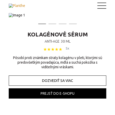
Planthe
KOLAGÉNOVÉ SÉRUM
ANTI-AGE
30 ML
5x
★
★
★
★
★
Pôsobí proti známkam straty kolagénu v pleti, ktorými sú
predovšetkým povadajúca, mdlá a suchá pokožka s
viditeľnými vráskami.
DOZVEDIŤ SA VIAC
PREJSŤ DO E-SHOPU