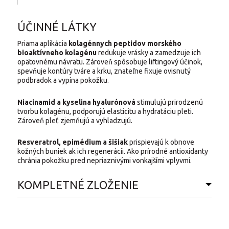
ÚČINNÉ LÁTKY
Priama aplikácia
kolagénnych peptidov morského
bioaktívneho kolagénu
redukuje vrásky a zamedzuje ich
opätovnému návratu. Zároveň spôsobuje liftingový účinok,
spevňuje kontúry tváre a krku, znateľne fixuje ovisnutý
podbradok a vypína pokožku.
Niacinamid a kyselina hyalurónová
stimulujú prirodzenú
tvorbu kolagénu, podporujú elasticitu a hydratáciu pleti.
Zároveň pleť zjemňujú a vyhladzujú.
Resveratrol, epimédium a šišiak
prispievajú k obnove
kožných buniek ak ich regenerácii. Ako prírodné antioxidanty
chránia pokožku pred nepriaznivými vonkajšími vplyvmi.
KOMPLETNÉ ZLOŽENIE