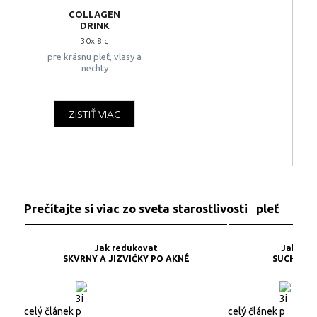
COLLAGEN
DRINK
30x 8 g
pre krásnu pleť, vlasy a
nechty
ZISTIŤ VIAC
Prečítajte si viac zo sveta starostlivosti pleť
Jak redukovat
Jak spr
SKVRNY A JIZVIČKY PO AKNÉ
SUCHOU A
celý článek
celý článek